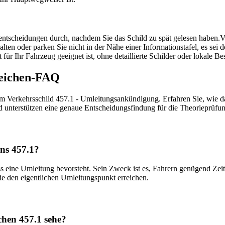
tscheidungen durch, nachdem Sie das Schild zu spät gelesen haben.
V
alten oder parken Sie nicht in der Nähe einer Informationstafel, es sei
 für Ihr Fahrzeug geeignet ist, ohne detaillierte Schilder oder lokale 
zeichen-FAQ
um Verkehrsschild 457.1 - Umleitungsankündigung. Erfahren Sie, wie das
nd unterstützen eine genaue Entscheidungsfindung für die Theorieprüfu
ens 457.1?
 eine Umleitung bevorsteht. Sein Zweck ist es, Fahrern genügend Zei
e den eigentlichen Umleitungspunkt erreichen.
chen 457.1 sehe?