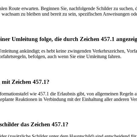
len Route erwarten. Beginnen Sie, nachfolgende Schilder zu suchen, di
g, wachsam zu bleiben und bereit zu sein, spezifischen Anweisungen o
einer Umleitung folge, die durch Zeichen 457.1 angezei
ne Umleitung ankündigt; es hebt keine zwingenden Verkehrszeichen, Vorf
rfahrtsregeln, befolgen, auch wenn Sie eine Umleitung fahren.
 mit Zeichen 457.1?
Informationstafel wie 457.1 die Erlaubnis gibt, von allgemeinen Regel
, geplante Reaktionen in Verbindung mit der Einhaltung aller anderen Ve
childer das Zeichen 457.1?
er (zusätzliche Schilder unter dem Hauptschild) sind entscheidend für 