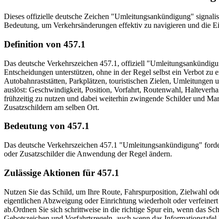
Dieses offizielle deutsche Zeichen "Umleitungsankündigung" signalis
Bedeutung, um Verkehrsänderungen effektiv zu navigieren und die Ein
Definition von 457.1
Das deutsche Verkehrszeichen 457.1, offiziell "Umleitungsankündigung
Entscheidungen unterstützen, ohne in der Regel selbst ein Verbot zu
Autobahnraststätten, Parkplätzen, touristischen Zielen, Umleitungen u
auslöst: Geschwindigkeit, Position, Vorfahrt, Routenwahl, Halteverha
frühzeitig zu nutzen und dabei weiterhin zwingende Schilder und M
Zusatzschildern am selben Ort.
Bedeutung von 457.1
Das deutsche Verkehrszeichen 457.1 "Umleitungsankündigung" fordert 
oder Zusatzschilder die Anwendung der Regel ändern.
Zulässige Aktionen für 457.1
Nutzen Sie das Schild, um Ihre Route, Fahrspurposition, Zielwahl ode
eigentlichen Abzweigung oder Einrichtung wiederholt oder verfeiner
ab.
Ordnen Sie sich schrittweise in die richtige Spur ein, wenn das Sc
Gebotszeichen und Vorfahrtsregeln, auch wenn das Informationstafel 