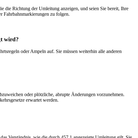
e die Richtung der Umleitung anzeigen, und seien Sie bereit, Ihre
der Fahrbahnmarkierungen zu folgen.
gt wird?
ahrtsregeln oder Ampeln auf. Sie müssen weiterhin alle anderen
n abzuweichen oder plötzliche, abrupte Änderungen vorzunehmen.
rkehrsgesetze erwartet werden.
das Verständnis, wie die durch 457.1 angezeigte Umleitung gilt. Sie