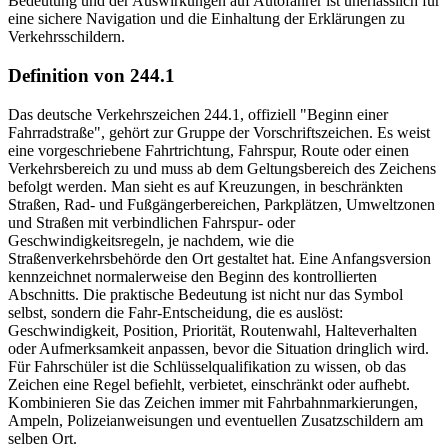
Bedeutung und der Auswirkungen auf Autofahrer ist unerlässlich für
eine sichere Navigation und die Einhaltung der Erklärungen zu
Verkehrsschildern.
Definition von 244.1
Das deutsche Verkehrszeichen 244.1, offiziell "Beginn einer
Fahrradstraße", gehört zur Gruppe der Vorschriftszeichen. Es weist
eine vorgeschriebene Fahrtrichtung, Fahrspur, Route oder einen
Verkehrsbereich zu und muss ab dem Geltungsbereich des Zeichens
befolgt werden. Man sieht es auf Kreuzungen, in beschränkten
Straßen, Rad- und Fußgängerbereichen, Parkplätzen, Umweltzonen
und Straßen mit verbindlichen Fahrspur- oder
Geschwindigkeitsregeln, je nachdem, wie die
Straßenverkehrsbehörde den Ort gestaltet hat. Eine Anfangsversion
kennzeichnet normalerweise den Beginn des kontrollierten
Abschnitts. Die praktische Bedeutung ist nicht nur das Symbol
selbst, sondern die Fahr-Entscheidung, die es auslöst:
Geschwindigkeit, Position, Priorität, Routenwahl, Halteverhalten
oder Aufmerksamkeit anpassen, bevor die Situation dringlich wird.
Für Fahrschüler ist die Schlüsselqualifikation zu wissen, ob das
Zeichen eine Regel befiehlt, verbietet, einschränkt oder aufhebt.
Kombinieren Sie das Zeichen immer mit Fahrbahnmarkierungen,
Ampeln, Polizeianweisungen und eventuellen Zusatzschildern am
selben Ort.