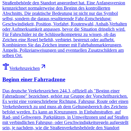
Straßenbehörde den Standort angeordnet hat. Eine Anfangsversion
kennzeichnet normalerweise den Beginn des kontrollierten
Abschnitts. Die praktische Bedeutung ist nicht nur das Symbol
selbst, sondern die daraus resultierende Fahr-Entscheidung:
Geschwindigkeit, Position, Vorfahrt, Routenwahl, Anhalt-Verhalten
oder Aufmerksamkeit anpassen, bevor die Situation dringlich wird.
Für Fahrschüler ist die Schlüsselkompetenz zu wissen, ob das
Zeichen eine Regel befiehlt, verbietet, begrenzt oder aufhebt.
Kombinieren Sie das Zeichen immer mit Fahrbahnmarkierungen,
Ampeln, Polizeianweisungen und eventuellen Zusatzschildern am
selben Ort.
Verkehrszeichen
Beginn einer Fahrradzone
Das deutsche Verkehrszeichen 244.3, offiziell als "Beginn einer
Fahrradzone" bezeichnet, gehört zur Gruppe der Vorschriftszeichen.
Es weist eine vorgeschriebene Richtung, Fahrspur, Route oder einen
Verkehrsbereich zu und muss ab dem Geltungsbereich des Zeichens
befolgt werden. Es kann an Kreuzungen, in Einbahnstraßen, auf
Rad- und Gehwegen, Parkplätzen, in Umweltzonen und auf Straßen
mit verbindlichen Fahrspur- oder Geschwindigkeitsregeln aufgestellt
sein, je nachdem, wie die Straßenverkehrsbehörde den Standort