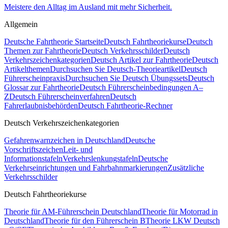
Meistere den Alltag im Ausland mit mehr Sicherheit.
Allgemein
Deutsche Fahrtheorie Startseite
Deutsch Fahrtheoriekurse
Deutsch
Themen zur Fahrtheorie
Deutsch Verkehrsschilder
Deutsch
Verkehrszeichenkategorien
Deutsch Artikel zur Fahrtheorie
Deutsch
Artikelthemen
Durchsuchen Sie Deutsch-Theorieartikel
Deutsch
Führerscheinpraxis
Durchsuchen Sie Deutsch Übungssets
Deutsch
Glossar zur Fahrtheorie
Deutsch Führerscheinbedingungen A–
Z
Deutsch Führerscheinverfahren
Deutsch
Fahrerlaubnisbehörden
Deutsch Fahrtheorie-Rechner
Deutsch Verkehrszeichenkategorien
Gefahrenwarnzeichen in Deutschland
Deutsche
Vorschriftszeichen
Leit- und
Informationstafeln
Verkehrslenkungstafeln
Deutsche
Verkehrseinrichtungen und Fahrbahnmarkierungen
Zusätzliche
Verkehrsschilder
Deutsch Fahrtheoriekurse
Theorie für AM-Führerschein Deutschland
Theorie für Motorrad in
Deutschland
Theorie für den Führerschein B
Theorie LKW Deutsch