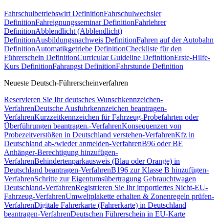
Fahrschulbetriebswirt Definition
Fahrschulwechsler
Definition
Fahreignungsseminar Definition
Fahrlehrer
Definition
Abblendlicht (Abblendlicht)
Definition
Ausbildungsnachweis Definition
Fahren auf der Autobahn
Definition
Automatikgetriebe Definition
Checkliste für den
Führerschein Definition
Curricular Guideline Definition
Erste-Hilfe-
Kurs Definition
Fahrangst Definition
Fahrstunde Definition
Neueste Deutsch-Führerscheinverfahren
Reservieren Sie Ihr deutsches Wunschkennzeichen-
Verfahren
Deutsche Ausfuhrkennzeichen beantragen-
Verfahren
Kurzzeitkennzeichen für Fahrzeug-Probefahrten oder
Überführungen beantragen.-Verfahren
Konsequenzen von
Probezeitverstößen in Deutschland verstehen-Verfahren
Kfz in
Deutschland ab-/wieder anmelden-Verfahren
B96 oder BE
Anhänger-Berechtigung hinzufügen-
Verfahren
Behindertenparkausweis (Blau oder Orange) in
Deutschland beantragen-Verfahren
B196 zur Klasse B hinzufügen-
Verfahren
Schritte zur Eigentumsübertragung Gebrauchtwagen
Deutschland-Verfahren
Registrieren Sie Ihr importiertes Nicht-EU-
Fahrzeug-Verfahren
Umweltplakette erhalten & Zonenregeln prüfen-
Verfahren
Digitale Fahrerkarte (Fahrerkarte) in Deutschland
beantragen-Verfahren
Deutschen Führerschein in EU-Karte