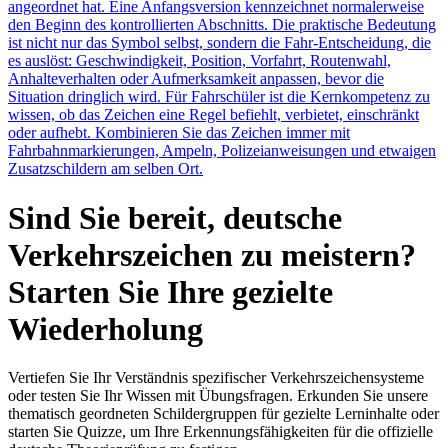
angeordnet hat. Eine Anfangsversion kennzeichnet normalerweise
den Beginn des kontrollierten Abschnitts. Die praktische Bedeutung
ist nicht nur das Symbol selbst, sondern die Fahr-Entscheidung, die
es auslöst: Geschwindigkeit, Position, Vorfahrt, Routenwahl,
Anhalteverhalten oder Aufmerksamkeit anpassen, bevor die
Situation dringlich wird. Für Fahrschüler ist die Kernkompetenz zu
wissen, ob das Zeichen eine Regel befiehlt, verbietet, einschränkt
oder aufhebt. Kombinieren Sie das Zeichen immer mit
Fahrbahnmarkierungen, Ampeln, Polizeianweisungen und etwaigen
Zusatzschildern am selben Ort.
Sind Sie bereit, deutsche
Verkehrszeichen zu meistern?
Starten Sie Ihre gezielte
Wiederholung
Vertiefen Sie Ihr Verständnis spezifischer Verkehrszeichensysteme
oder testen Sie Ihr Wissen mit Übungsfragen. Erkunden Sie unsere
thematisch geordneten Schildergruppen für gezielte Lerninhalte oder
starten Sie Quizze, um Ihre Erkennungsfähigkeiten für die offizielle