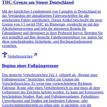
THC-Grenze am Steuer Deutschland
Mit der kürzlichen Legalisierung von Cannabis in Deutschland ist
das Verständnis der aktualisierten Fahrvorschriften für alle
angehenden Fahrer unerlässlich. Dieser Artikel beschreibt die neue
Grenze von 3,5 ng/ml THC im Blutserum, vergleicht sie mit den
Alkoholgrenzwerten und hebt die strengeren Regeln für
Fahranfänger und diejenigen in ihrer Probezeit hervor. Bereiten Sie
sich gründlich auf Ihre deutsche Fahrtheorieprüfung vor, indem Sie
diese entscheidenden Sicherheits- und Rechtsanforderungen
verstehen.
Verkehrszeichen
Beginn einer Fußgängerzone
Das deutsche Verkehrszeichen 242.1, offiziell als „Beginn einer
Fußgängerzone“ bezeichnet, gehört zur Gruppe der
Vorschriftszeichen. Es weist eine vorgeschriebene Richtung,
Fahrspur, Route oder einen Verkehrsbereich zu und muss ab dem
Geltungsort des Zeichens befolgt werden. Es kann auf Kreuzungen,
beschränkten Straßen, Rad- und Fußgängeranlagen, Parkplätzen,
Umweltzonen und Straßen mit bindenden Fahrspur- oder
Geschwindigkeitsregeln zu sehen sein, je nachdem, wie die