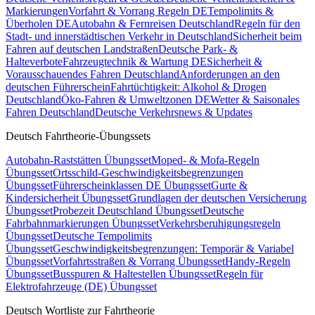
Markierungen
Vorfahrt & Vorrang Regeln DE
Tempolimits &
Überholen DE
Autobahn & Fernreisen Deutschland
Regeln für den
Stadt- und innerstädtischen Verkehr in Deutschland
Sicherheit beim
Fahren auf deutschen Landstraßen
Deutsche Park- &
Halteverbote
Fahrzeugtechnik & Wartung DE
Sicherheit &
Vorausschauendes Fahren Deutschland
Anforderungen an den
deutschen Führerschein
Fahrtüchtigkeit: Alkohol & Drogen
Deutschland
Öko-Fahren & Umweltzonen DE
Wetter & Saisonales
Fahren Deutschland
Deutsche Verkehrsnews & Updates
Deutsch Fahrtheorie-Übungssets
Autobahn-Raststätten Übungsset
Moped- & Mofa-Regeln
Übungsset
Ortsschild-Geschwindigkeitsbegrenzungen
Übungsset
Führerscheinklassen DE Übungsset
Gurte &
Kindersicherheit Übungsset
Grundlagen der deutschen Versicherung
Übungsset
Probezeit Deutschland Übungsset
Deutsche
Fahrbahnmarkierungen Übungsset
Verkehrsberuhigungsregeln
Übungsset
Deutsche Tempolimits
Übungsset
Geschwindigkeitsbegrenzungen: Temporär & Variabel
Übungsset
Vorfahrtsstraßen & Vorrang Übungsset
Handy-Regeln
Übungsset
Busspuren & Haltestellen Übungsset
Regeln für
Elektrofahrzeuge (DE) Übungsset
Deutsch Wortliste zur Fahrtheorie