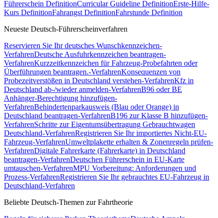
Führerschein Definition
Curricular Guideline Definition
Erste-Hilfe-
Kurs Definition
Fahrangst Definition
Fahrstunde Definition
Neueste Deutsch-Führerscheinverfahren
Reservieren Sie Ihr deutsches Wunschkennzeichen-
Verfahren
Deutsche Ausfuhrkennzeichen beantragen-
Verfahren
Kurzzeitkennzeichen für Fahrzeug-Probefahrten oder
Überführungen beantragen.-Verfahren
Konsequenzen von
Probezeitverstößen in Deutschland verstehen-Verfahren
Kfz in
Deutschland ab-/wieder anmelden-Verfahren
B96 oder BE
Anhänger-Berechtigung hinzufügen-
Verfahren
Behindertenparkausweis (Blau oder Orange) in
Deutschland beantragen-Verfahren
B196 zur Klasse B hinzufügen-
Verfahren
Schritte zur Eigentumsübertragung Gebrauchtwagen
Deutschland-Verfahren
Registrieren Sie Ihr importiertes Nicht-EU-
Fahrzeug-Verfahren
Umweltplakette erhalten & Zonenregeln prüfen-
Verfahren
Digitale Fahrerkarte (Fahrerkarte) in Deutschland
beantragen-Verfahren
Deutschen Führerschein in EU-Karte
umtauschen-Verfahren
MPU Vorbereitung: Anforderungen und
Prozess-Verfahren
Registrieren Sie Ihr gebrauchtes EU-Fahrzeug in
Deutschland-Verfahren
Beliebte Deutsch-Themen zur Fahrtheorie