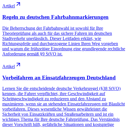
Artikel
Regeln zu deutschen Fahrbahnmarkierungen
Die Beherrschung der Fahrbahnwahl ist sowohl für Ihre
Theorieprüfung als auch für das sichere Fahren im deutschen
Stadtverkehr unerlässlich. Dieser Leitfaden erklärt, wie
Richtungspfeile und durchgezogene Linien Ihren Weg vorgeben
und warum die frühzeitige Einordnung eine grundlegende rechtliche
Anforderung gemäß §9 StVO ist.
Artikel
Vorbeifahren an Einsatzfahrzeugen Deutschland
Lernen Sie die entscheidende deutsche Verkehrsregel (§38 StVO)
kennen, die Fahrer verpflichtet, ihre Geschwindigkeit auf
Schrittgeschwindigkeit zu reduzieren und den Abstand zu
maximieren, wenn sie an stehenden Einsatzfahrzeugen mit Blaulicht
vorbeifahren. Dieses wesentliche Wissen gewährleistet die
Sicherheit von Einsatzkräften und Straßenarbeitern und ist ein
wichtiges Thema für Ihre deutsche Fahrprüfung. Das Verständnis
dieser Vorschrift hilft, gefährliche Situationen und kostspielige