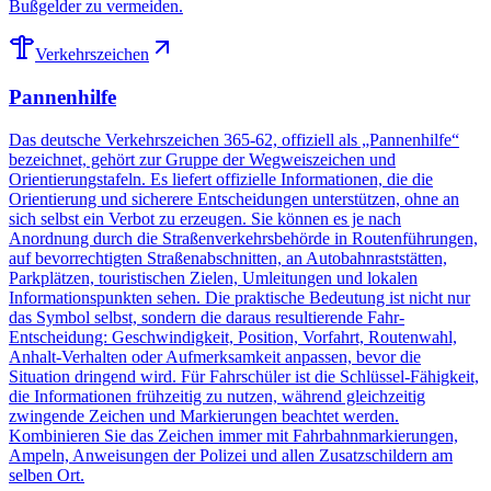
Bußgelder zu vermeiden.
Verkehrszeichen
Pannenhilfe
Das deutsche Verkehrszeichen 365-62, offiziell als „Pannenhilfe“
bezeichnet, gehört zur Gruppe der Wegweiszeichen und
Orientierungstafeln. Es liefert offizielle Informationen, die die
Orientierung und sicherere Entscheidungen unterstützen, ohne an
sich selbst ein Verbot zu erzeugen. Sie können es je nach
Anordnung durch die Straßenverkehrsbehörde in Routenführungen,
auf bevorrechtigten Straßenabschnitten, an Autobahnraststätten,
Parkplätzen, touristischen Zielen, Umleitungen und lokalen
Informationspunkten sehen. Die praktische Bedeutung ist nicht nur
das Symbol selbst, sondern die daraus resultierende Fahr-
Entscheidung: Geschwindigkeit, Position, Vorfahrt, Routenwahl,
Anhalt-Verhalten oder Aufmerksamkeit anpassen, bevor die
Situation dringend wird. Für Fahrschüler ist die Schlüssel-Fähigkeit,
die Informationen frühzeitig zu nutzen, während gleichzeitig
zwingende Zeichen und Markierungen beachtet werden.
Kombinieren Sie das Zeichen immer mit Fahrbahnmarkierungen,
Ampeln, Anweisungen der Polizei und allen Zusatzschildern am
selben Ort.