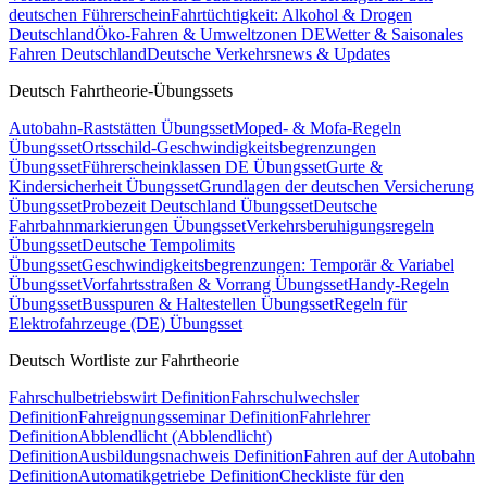
deutschen Führerschein
Fahrtüchtigkeit: Alkohol & Drogen
Deutschland
Öko-Fahren & Umweltzonen DE
Wetter & Saisonales
Fahren Deutschland
Deutsche Verkehrsnews & Updates
Deutsch Fahrtheorie-Übungssets
Autobahn-Raststätten Übungsset
Moped- & Mofa-Regeln
Übungsset
Ortsschild-Geschwindigkeitsbegrenzungen
Übungsset
Führerscheinklassen DE Übungsset
Gurte &
Kindersicherheit Übungsset
Grundlagen der deutschen Versicherung
Übungsset
Probezeit Deutschland Übungsset
Deutsche
Fahrbahnmarkierungen Übungsset
Verkehrsberuhigungsregeln
Übungsset
Deutsche Tempolimits
Übungsset
Geschwindigkeitsbegrenzungen: Temporär & Variabel
Übungsset
Vorfahrtsstraßen & Vorrang Übungsset
Handy-Regeln
Übungsset
Busspuren & Haltestellen Übungsset
Regeln für
Elektrofahrzeuge (DE) Übungsset
Deutsch Wortliste zur Fahrtheorie
Fahrschulbetriebswirt Definition
Fahrschulwechsler
Definition
Fahreignungsseminar Definition
Fahrlehrer
Definition
Abblendlicht (Abblendlicht)
Definition
Ausbildungsnachweis Definition
Fahren auf der Autobahn
Definition
Automatikgetriebe Definition
Checkliste für den