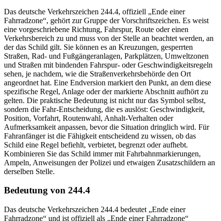
Das deutsche Verkehrszeichen 244.4, offiziell „Ende einer
Fahrradzone“, gehört zur Gruppe der Vorschriftszeichen. Es weist
eine vorgeschriebene Richtung, Fahrspur, Route oder einen
Verkehrsbereich zu und muss von der Stelle an beachtet werden, an
der das Schild gilt. Sie können es an Kreuzungen, gesperrten
Straßen, Rad- und Fußgängeranlagen, Parkplätzen, Umweltzonen
und Straßen mit bindenden Fahrspur- oder Geschwindigkeitsregeln
sehen, je nachdem, wie die Straßenverkehrsbehörde den Ort
angeordnet hat. Eine Endversion markiert den Punkt, an dem diese
spezifische Regel, Anlage oder der markierte Abschnitt aufhört zu
gelten. Die praktische Bedeutung ist nicht nur das Symbol selbst,
sondern die Fahr-Entscheidung, die es auslöst: Geschwindigkeit,
Position, Vorfahrt, Routenwahl, Anhalt-Verhalten oder
Aufmerksamkeit anpassen, bevor die Situation dringlich wird. Für
Fahranfänger ist die Fähigkeit entscheidend zu wissen, ob das
Schild eine Regel befiehlt, verbietet, begrenzt oder aufhebt.
Kombinieren Sie das Schild immer mit Fahrbahnmarkierungen,
Ampeln, Anweisungen der Polizei und etwaigen Zusatzschildern an
derselben Stelle.
Bedeutung von 244.4
Das deutsche Verkehrszeichen 244.4 bedeutet „Ende einer
Fahrradzone“ und ist offiziell als „Ende einer Fahrradzone“