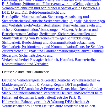
B, Schulung, Prüfung und Fahrerverantwortung
Geltungsbereich,
Verantwortlichkeiten und beruflicher Kontext
Geltungsbereich D1,
D1E, D und DE, Beförderungspflicht und
Berufspflicht
Motorradaufbau, Steuerung, Ausrüstung und
Sicherheitschecks
Deutsche Verkehrszeichen, Signale, Markierungen
und Vorfahrtsregeln
Verkehrsteilnehmer, Kernverhaltensregeln und
sichere Kommunikation
Abmessungen, Massen, Achslasten und
Betriebsgrenzen
Aufbau, Bedienung, Sicherheitskontrollen und
Straßenzulassung von Personenkraftwagen
Schutzkleidung,
Sichtbarkeit, Beobachtung und Kommunikation
Beobachtung,
Sichtbarkeit, Positionierung und Kommunikation
Deutsche Schilder,
Zusatzzeichen, Signale und Fahrbahnmarkierungen
Fahrzeugaufbau,
Steuerung, Sicherheitschecks und
Verkehrssicherheit
Passagiersicherheit, Komfort, Barrierefreiheit,
Kommunikation und Verhalten
Deutsch Artikel zur Fahrtheorie
Deutsche Verkehrsregeln & Gesetze
Deutsche Verkehrszeichen &
Markierungen
Vorfahrt & Vorrang Regeln DE
Tempolimits &
Überholen DE
Autobahn & Fernreisen Deutschland
Regeln für den
Stadt- und innerstädtischen Verkehr in Deutschland
Sicherheit beim
Fahren auf deutschen Landstraßen
Deutsche Park- &
Halteverbote
Fahrzeugtechnik & Wartung DE
Sicherheit &
Vorausschauendes Fahren Deutschland
Anforderungen an den