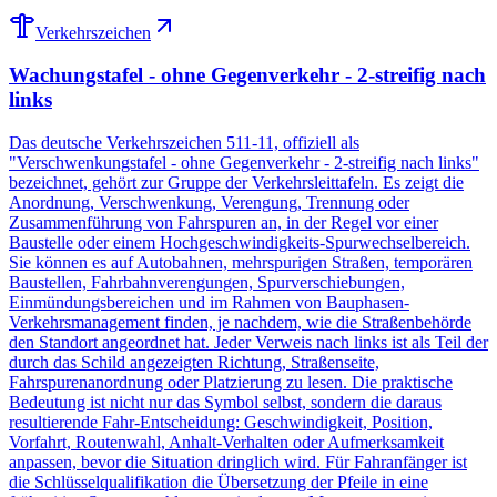
Verkehrszeichen
Wachungstafel - ohne Gegenverkehr - 2-streifig nach
links
Das deutsche Verkehrszeichen 511-11, offiziell als
"Verschwenkungstafel - ohne Gegenverkehr - 2-streifig nach links"
bezeichnet, gehört zur Gruppe der Verkehrsleittafeln. Es zeigt die
Anordnung, Verschwenkung, Verengung, Trennung oder
Zusammenführung von Fahrspuren an, in der Regel vor einer
Baustelle oder einem Hochgeschwindigkeits-Spurwechselbereich.
Sie können es auf Autobahnen, mehrspurigen Straßen, temporären
Baustellen, Fahrbahnverengungen, Spurverschiebungen,
Einmündungsbereichen und im Rahmen von Bauphasen-
Verkehrsmanagement finden, je nachdem, wie die Straßenbehörde
den Standort angeordnet hat. Jeder Verweis nach links ist als Teil der
durch das Schild angezeigten Richtung, Straßenseite,
Fahrspurenanordnung oder Platzierung zu lesen. Die praktische
Bedeutung ist nicht nur das Symbol selbst, sondern die daraus
resultierende Fahr-Entscheidung: Geschwindigkeit, Position,
Vorfahrt, Routenwahl, Anhalt-Verhalten oder Aufmerksamkeit
anpassen, bevor die Situation dringlich wird. Für Fahranfänger ist
die Schlüsselqualifikation die Übersetzung der Pfeile in eine