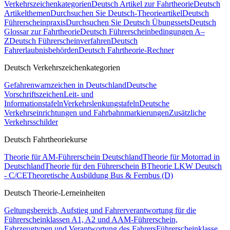
Verkehrszeichenkategorien
Deutsch Artikel zur Fahrtheorie
Deutsch
Artikelthemen
Durchsuchen Sie Deutsch-Theorieartikel
Deutsch
Führerscheinpraxis
Durchsuchen Sie Deutsch Übungssets
Deutsch
Glossar zur Fahrtheorie
Deutsch Führerscheinbedingungen A–
Z
Deutsch Führerscheinverfahren
Deutsch
Fahrerlaubnisbehörden
Deutsch Fahrtheorie-Rechner
Deutsch Verkehrszeichenkategorien
Gefahrenwarnzeichen in Deutschland
Deutsche
Vorschriftszeichen
Leit- und
Informationstafeln
Verkehrslenkungstafeln
Deutsche
Verkehrseinrichtungen und Fahrbahnmarkierungen
Zusätzliche
Verkehrsschilder
Deutsch Fahrtheoriekurse
Theorie für AM-Führerschein Deutschland
Theorie für Motorrad in
Deutschland
Theorie für den Führerschein B
Theorie LKW Deutsch
- C/CE
Theoretische Ausbildung Bus & Fernbus (D)
Deutsch Theorie-Lerneinheiten
Geltungsbereich, Aufstieg und Fahrerverantwortung für die
Führerscheinklassen A1, A2 und A
AM-Führerschein,
Fahrzeugtypen und Verantwortung des Fahrers
Führerscheinklasse