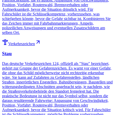
Fahrntscheidung, die es auslöst: Anpassung von Geschwindigkeit,
Position, Vorfahrt, Routenwahl, Bremsverhalten oder
Aufmerksamkeit, bevor die Situation dringlich wird. Für
Fahrschüler ist die Schlüsselkompetenz, vorherzusehen, was
schiefgehen könnte, bevor die Gefahr sichtbar ist. Kombinieren Sie
das Zeichen immer mit Fahrbahnmarkierungen, Ampeln,
polizeilichen Anweisungen und eventuellen Zusatzschildern am
selben Ort.
Verkehrszeichen
Stau
Das deutsche Verkehrszeichen 124, offiziell als "Stau" bezeichnet,
gehört zur Gruppe der Gefahrenzeichen. Es warnt vor einer Gefahr,
die ohne das Schild möglicherweise nicht rechtzeitig erkennbar
wäre. Sie kann auf Zufahrten zu Gefahrenstellen, ländlichen
Straßen, innerörtlichen Engstellen, Bahnübergängen, Baustellen und
witterungsbedingten Abschnitten angebracht sein, je nachdem, wie
die Straßenverkehrsbehörde den Standort festgelegt hat. Die
praktische Bedeutung ist nicht nur das Symbol selbst, sondern die
daraus resultierende Fahrweise: Anpassung von Geschwindigkeit,
Position, Vorfahrt, Routenwahl, Bremsverhalten oder
Aufmerksamkeit, bevor die Situation kritisch wird. Für Fahrschüler
ist die Schlüsselkompetenz, mögliche Probleme vorherzusehen,