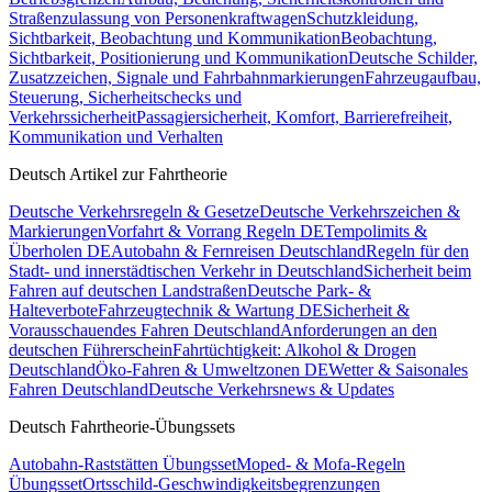
Straßenzulassung von Personenkraftwagen
Schutzkleidung,
Sichtbarkeit, Beobachtung und Kommunikation
Beobachtung,
Sichtbarkeit, Positionierung und Kommunikation
Deutsche Schilder,
Zusatzzeichen, Signale und Fahrbahnmarkierungen
Fahrzeugaufbau,
Steuerung, Sicherheitschecks und
Verkehrssicherheit
Passagiersicherheit, Komfort, Barrierefreiheit,
Kommunikation und Verhalten
Deutsch Artikel zur Fahrtheorie
Deutsche Verkehrsregeln & Gesetze
Deutsche Verkehrszeichen &
Markierungen
Vorfahrt & Vorrang Regeln DE
Tempolimits &
Überholen DE
Autobahn & Fernreisen Deutschland
Regeln für den
Stadt- und innerstädtischen Verkehr in Deutschland
Sicherheit beim
Fahren auf deutschen Landstraßen
Deutsche Park- &
Halteverbote
Fahrzeugtechnik & Wartung DE
Sicherheit &
Vorausschauendes Fahren Deutschland
Anforderungen an den
deutschen Führerschein
Fahrtüchtigkeit: Alkohol & Drogen
Deutschland
Öko-Fahren & Umweltzonen DE
Wetter & Saisonales
Fahren Deutschland
Deutsche Verkehrsnews & Updates
Deutsch Fahrtheorie-Übungssets
Autobahn-Raststätten Übungsset
Moped- & Mofa-Regeln
Übungsset
Ortsschild-Geschwindigkeitsbegrenzungen