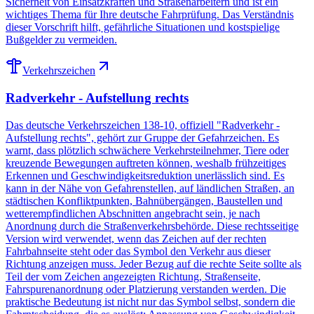
Sicherheit von Einsatzkräften und Straßenarbeitern und ist ein
wichtiges Thema für Ihre deutsche Fahrprüfung. Das Verständnis
dieser Vorschrift hilft, gefährliche Situationen und kostspielige
Bußgelder zu vermeiden.
Verkehrszeichen
Radverkehr - Aufstellung rechts
Das deutsche Verkehrszeichen 138-10, offiziell "Radverkehr -
Aufstellung rechts", gehört zur Gruppe der Gefahrzeichen. Es
warnt, dass plötzlich schwächere Verkehrsteilnehmer, Tiere oder
kreuzende Bewegungen auftreten können, weshalb frühzeitiges
Erkennen und Geschwindigkeitsreduktion unerlässlich sind. Es
kann in der Nähe von Gefahrenstellen, auf ländlichen Straßen, an
städtischen Konfliktpunkten, Bahnübergängen, Baustellen und
wetterempfindlichen Abschnitten angebracht sein, je nach
Anordnung durch die Straßenverkehrsbehörde. Diese rechtsseitige
Version wird verwendet, wenn das Zeichen auf der rechten
Fahrbahnseite steht oder das Symbol den Verkehr aus dieser
Richtung anzeigen muss. Jeder Bezug auf die rechte Seite sollte als
Teil der vom Zeichen angezeigten Richtung, Straßenseite,
Fahrspurenanordnung oder Platzierung verstanden werden. Die
praktische Bedeutung ist nicht nur das Symbol selbst, sondern die