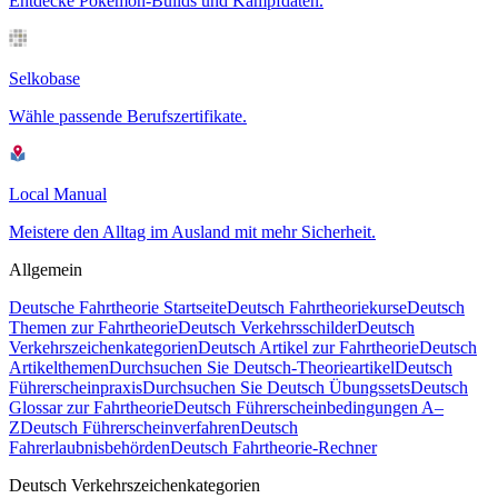
Entdecke Pokémon-Builds und Kampfdaten.
Selkobase
Wähle passende Berufszertifikate.
Local Manual
Meistere den Alltag im Ausland mit mehr Sicherheit.
Allgemein
Deutsche Fahrtheorie Startseite
Deutsch Fahrtheoriekurse
Deutsch
Themen zur Fahrtheorie
Deutsch Verkehrsschilder
Deutsch
Verkehrszeichenkategorien
Deutsch Artikel zur Fahrtheorie
Deutsch
Artikelthemen
Durchsuchen Sie Deutsch-Theorieartikel
Deutsch
Führerscheinpraxis
Durchsuchen Sie Deutsch Übungssets
Deutsch
Glossar zur Fahrtheorie
Deutsch Führerscheinbedingungen A–
Z
Deutsch Führerscheinverfahren
Deutsch
Fahrerlaubnisbehörden
Deutsch Fahrtheorie-Rechner
Deutsch Verkehrszeichenkategorien