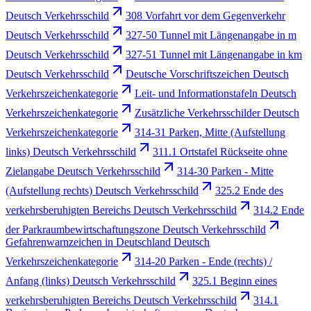
Deutsch Verkehrsschild
308 Vorfahrt vor dem Gegenverkehr
Deutsch Verkehrsschild
327-50 Tunnel mit Längenangabe in m
Deutsch Verkehrsschild
327-51 Tunnel mit Längenangabe in km
Deutsch Verkehrsschild
Deutsche Vorschriftszeichen Deutsch
Verkehrszeichenkategorie
Leit- und Informationstafeln Deutsch
Verkehrszeichenkategorie
Zusätzliche Verkehrsschilder Deutsch
Verkehrszeichenkategorie
314-31 Parken, Mitte (Aufstellung
links) Deutsch Verkehrsschild
311.1 Ortstafel Rückseite ohne
Zielangabe Deutsch Verkehrsschild
314-30 Parken - Mitte
(Aufstellung rechts) Deutsch Verkehrsschild
325.2 Ende des
verkehrsberuhigten Bereichs Deutsch Verkehrsschild
314.2 Ende
der Parkraumbewirtschaftungszone Deutsch Verkehrsschild
Gefahrenwarnzeichen in Deutschland Deutsch
Verkehrszeichenkategorie
314-20 Parken - Ende (rechts) /
Anfang (links) Deutsch Verkehrsschild
325.1 Beginn eines
verkehrsberuhigten Bereichs Deutsch Verkehrsschild
314.1