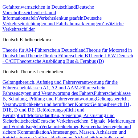
Gefahrenwarnzeichen in Deutschland
Deutsche
Vorschriftszeichen
Leit- und
Informationstafeln
Verkehrslenkungstafeln
Deutsche
Verkehrseinrichtungen und Fahrbahnmarkierungen
Zusätzliche
Verkehrsschilder
Deutsch Fahrtheoriekurse
Theorie für AM-Führerschein Deutschland
Theorie für Motorrad in
Deutschland
Theorie für den Führerschein B
Theorie LKW Deutsch
- C/CE
Theoretische Ausbildung Bus & Fernbus (D)
Deutsch Theorie-Lerneinheiten
Geltungsbereich, Aufstieg und Fahrerverantwortung für die
Führerscheinklassen A1, A2 und A
AM-Führerschein,
Fahrzeugtypen und Verantwortung des Fahrers
Führerscheinklasse
B, Schulung, Prüfung und Fahrerverantwortung
Geltungsbereich,
Verantwortlichkeiten und beruflicher Kontext
Geltungsbereich D1,
D1E, D und DE, Beförderungspflicht und
Berufspflicht
Motorradaufbau, Steuerung, Ausrüstung und
Sicherheitschecks
Deutsche Verkehrszeichen, Signale, Markierungen
und Vorfahrtsregeln
Verkehrsteilnehmer, Kernverhaltensregeln und
sichere Kommunikation
Abmessungen, Massen, Achslasten und
Betriebsgrenzen
Aufbau, Bedienung, Sicherheitskontrollen und