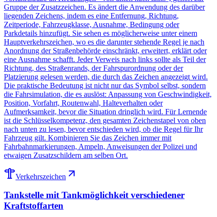
Gruppe der Zusatzzeichen. Es ändert die Anwendung des darüber
liegenden Zeichens, indem es eine Entfernung, Richtung,
Zeitperiode, Fahrzeugklasse, Ausnahme, Bedingung oder
Parkdetails hinzufügt. Sie sehen es möglicherweise unter einem
Hauptverkehrszeichen, wo es die darunter stehende Regel je nach
Anordnung der Straßenbehörde einschränkt, erweitert, erklärt oder
eine Ausnahme schafft. Jeder Verweis nach links sollte als Teil der
Richtung, des Straßenrands, der Fahrspurordnung oder der
Platzierung gelesen werden, die durch das Zeichen angezeigt wird.
Die praktische Bedeutung ist nicht nur das Symbol selbst, sondern
die Fahrsimulation, die es auslöst: Anpassung von Geschwindigkeit,
Position, Vorfahrt, Routenwahl, Halteverhalten oder
Aufmerksamkeit, bevor die Situation dringlich wird. Für Lernende
ist die Schlüsselkompetenz, den gesamten Zeichenstapel von oben
nach unten zu lesen, bevor entschieden wird, ob die Regel für Ihr
Fahrzeug gilt. Kombinieren Sie das Zeichen immer mit
Fahrbahnmarkierungen, Ampeln, Anweisungen der Polizei und
etwaigen Zusatzschildern am selben Ort.
Verkehrszeichen
Tankstelle mit Tankmöglichkeit verschiedener
Kraftstoffarten