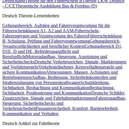
Deutschland
Theorie für den Führerschein B
Theorie LKW Deutsch
- C/CE
Theoretische Ausbildung Bus & Fernbus (D)
Deutsch Theorie-Lerneinheiten
Geltungsbereich, Aufstieg und Fahrerverantwortung für die
Führerscheinklassen A1, A2 und A
AM-Führerschein,
Fahrzeugtypen und Verantwortung des Fahrers
Führerscheinklasse
B, Schulung, Prüfung und Fahrerverantwortung
Geltungsbereich,
Verantwortlichkeiten und beruflicher Kontext
Geltungsbereich D1,
D1E, D und DE, Beförderungspflicht und
Berufspflicht
Motorradaufbau, Steuerung, Ausrüstung und
Sicherheitschecks
Deutsche Verkehrszeichen, Signale, Markierungen
und Vorfahrtsregeln
Verkehrsteilnehmer, Kernverhaltensregeln und
sichere Kommunikation
Abmessungen, Massen, Achslasten und
Betriebsgrenzen
Aufbau, Bedienung, Sicherheitskontrollen und
Straßenzulassung von Personenkraftwagen
Schutzkleidung,
Sichtbarkeit, Beobachtung und Kommunikation
Beobachtung,
Sichtbarkeit, Positionierung und Kommunikation
Deutsche Schilder,
Zusatzzeichen, Signale und Fahrbahnmarkierungen
Fahrzeugaufbau,
Steuerung, Sicherheitschecks und
Verkehrssicherheit
Passagiersicherheit, Komfort, Barrierefreiheit,
Kommunikation und Verhalten
Deutsch Artikel zur Fahrtheorie