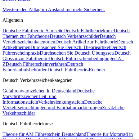
Meistere den Alltag im Ausland mit mehr Sicherheit.
Allgemein
Deutsche Fahrtheorie Startseite
Deutsch Fahrtheoriekurse
Deutsch
Themen zur Fahrtheorie
Deutsch Verkehrsschilder
Deutsch
Verkehrszeichenkategorien
Deutsch Artikel zur Fahrtheorie
Deutsch
Artikelthemen
Durchsuchen Sie Deutsch-Theorieartikel
Deutsch
Führerscheinpraxis
Durchsuchen Sie Deutsch Übungssets
Deutsch
Glossar zur Fahrtheorie
Deutsch Führerscheinbedingungen A–
Z
Deutsch Führerscheinverfahren
Deutsch
Fahrerlaubnisbehörden
Deutsch Fahrtheorie-Rechner
Deutsch Verkehrszeichenkategorien
Gefahrenwarnzeichen in Deutschland
Deutsche
Vorschriftszeichen
Leit- und
Informationstafeln
Verkehrslenkungstafeln
Deutsche
Verkehrseinrichtungen und Fahrbahnmarkierungen
Zusätzliche
Verkehrsschilder
Deutsch Fahrtheoriekurse
Theorie für AM-Führerschein Deutschland
Theorie für Motorrad in