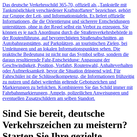
Das deutsche Verkehrsschild 365-70, offiziell als „Tankstelle mit
Tankmöglichkeit verschiedener Kraftstoffarten“ bezeichnet, gehört
zur Gruppe der Leit- und Informationstafeln. Es liefert offizielle
Informationen, die die Orientierung und sicherere Entscheidungen
unterstützen, ohne in der Regel selbst ein Verbot zu erzeugen. Sie
können es je nach Anordnung durch die Straßenverkehrsbehörde in
der Routenführung, auf bevorrechtigten Straßenabschnitten, an
Autobahnraststätten, auf Parkplätzen, an touristischen Zielen, bei
Umleitungen und an lokalen Informationspunkten sehen. Die
praktische Bedeutung ist nicht nur das Symbol selbst, sondern die
daraus resultierende Fahr-Entscheidung: Anpassung der
Geschwindigkeit, Position, Vorfahrt, Routenwahl, Anhalteverhalten
oder Aufmerksamkeit, bevor die Situation dringend wird. Für
Fahrschüler ist die Schlüsselkompetenz, die Informationen frühzeitig
zu nutzen und dabei weiterhin geltende Gebotszeichen und
Markierungen zu befolchen. Kombinieren Sie das Schild immer mit
Fahrbahnmarkierungen, Ampeln, polizeilichen Anweisungen und
eventuellen Zusatzschildern am selben Standort.
Sind Sie bereit, deutsche
Verkehrszeichen zu meistern?
Starten Sie Ihre gezielte