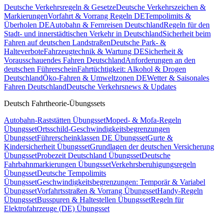
Deutsche Verkehrsregeln & Gesetze
Deutsche Verkehrszeichen &
Markierungen
Vorfahrt & Vorrang Regeln DE
Tempolimits &
Überholen DE
Autobahn & Fernreisen Deutschland
Regeln für den
Stadt- und innerstädtischen Verkehr in Deutschland
Sicherheit beim
Fahren auf deutschen Landstraßen
Deutsche Park- &
Halteverbote
Fahrzeugtechnik & Wartung DE
Sicherheit &
Vorausschauendes Fahren Deutschland
Anforderungen an den
deutschen Führerschein
Fahrtüchtigkeit: Alkohol & Drogen
Deutschland
Öko-Fahren & Umweltzonen DE
Wetter & Saisonales
Fahren Deutschland
Deutsche Verkehrsnews & Updates
Deutsch Fahrtheorie-Übungssets
Autobahn-Raststätten Übungsset
Moped- & Mofa-Regeln
Übungsset
Ortsschild-Geschwindigkeitsbegrenzungen
Übungsset
Führerscheinklassen DE Übungsset
Gurte &
Kindersicherheit Übungsset
Grundlagen der deutschen Versicherung
Übungsset
Probezeit Deutschland Übungsset
Deutsche
Fahrbahnmarkierungen Übungsset
Verkehrsberuhigungsregeln
Übungsset
Deutsche Tempolimits
Übungsset
Geschwindigkeitsbegrenzungen: Temporär & Variabel
Übungsset
Vorfahrtsstraßen & Vorrang Übungsset
Handy-Regeln
Übungsset
Busspuren & Haltestellen Übungsset
Regeln für
Elektrofahrzeuge (DE) Übungsset