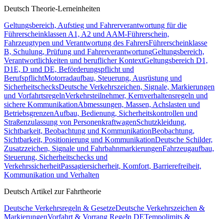
Deutsch Theorie-Lerneinheiten
Geltungsbereich, Aufstieg und Fahrerverantwortung für die
Führerscheinklassen A1, A2 und A
AM-Führerschein,
Fahrzeugtypen und Verantwortung des Fahrers
Führerscheinklasse
B, Schulung, Prüfung und Fahrerverantwortung
Geltungsbereich,
Verantwortlichkeiten und beruflicher Kontext
Geltungsbereich D1,
D1E, D und DE, Beförderungspflicht und
Berufspflicht
Motorradaufbau, Steuerung, Ausrüstung und
Sicherheitschecks
Deutsche Verkehrszeichen, Signale, Markierungen
und Vorfahrtsregeln
Verkehrsteilnehmer, Kernverhaltensregeln und
sichere Kommunikation
Abmessungen, Massen, Achslasten und
Betriebsgrenzen
Aufbau, Bedienung, Sicherheitskontrollen und
Straßenzulassung von Personenkraftwagen
Schutzkleidung,
Sichtbarkeit, Beobachtung und Kommunikation
Beobachtung,
Sichtbarkeit, Positionierung und Kommunikation
Deutsche Schilder,
Zusatzzeichen, Signale und Fahrbahnmarkierungen
Fahrzeugaufbau,
Steuerung, Sicherheitschecks und
Verkehrssicherheit
Passagiersicherheit, Komfort, Barrierefreiheit,
Kommunikation und Verhalten
Deutsch Artikel zur Fahrtheorie
Deutsche Verkehrsregeln & Gesetze
Deutsche Verkehrszeichen &
Markierungen
Vorfahrt & Vorrang Regeln DE
Tempolimits &