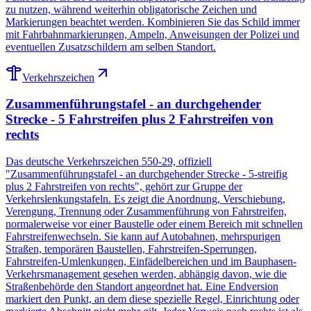
zu nutzen, während weiterhin obligatorische Zeichen und
Markierungen beachtet werden. Kombinieren Sie das Schild immer
mit Fahrbahnmarkierungen, Ampeln, Anweisungen der Polizei und
eventuellen Zusatzschildern am selben Standort.
Verkehrszeichen
Zusammenführungstafel - an durchgehender
Strecke - 5 Fahrstreifen plus 2 Fahrstreifen von
rechts
Das deutsche Verkehrszeichen 550-29, offiziell
"Zusammenführungstafel - an durchgehender Strecke - 5-streifig
plus 2 Fahrstreifen von rechts", gehört zur Gruppe der
Verkehrslenkungstafeln. Es zeigt die Anordnung, Verschiebung,
Verengung, Trennung oder Zusammenführung von Fahrstreifen,
normalerweise vor einer Baustelle oder einem Bereich mit schnellen
Fahrstreifenwechseln. Sie kann auf Autobahnen, mehrspurigen
Straßen, temporären Baustellen, Fahrstreifen-Sperrungen,
Fahrstreifen-Umlenkungen, Einfädelbereichen und im Bauphasen-
Verkehrsmanagement gesehen werden, abhängig davon, wie die
Straßenbehörde den Standort angeordnet hat. Eine Endversion
markiert den Punkt, an dem diese spezielle Regel, Einrichtung oder