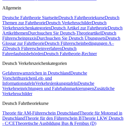
Allgemein
Deutsche Fahrtheorie Startseite
Deutsch Fahrtheoriekurse
Deutsch
Themen zur Fahrtheorie
Deutsch Verkehrsschilder
Deutsch
Verkehrszeichenkategorien
Deutsch Artikel zur Fahrtheorie
Deutsch
Artikelthemen
Durchsuchen Sie Deutsch-Theorieartikel
Deutsch
Führerscheinpraxis
Durchsuchen Sie Deutsch Übungssets
Deutsch
Glossar zur Fahrtheorie
Deutsch Führerscheinbedingungen A–
Z
Deutsch Führerscheinverfahren
Deutsch
Fahrerlaubnisbehörden
Deutsch Fahrtheorie-Rechner
Deutsch Verkehrszeichenkategorien
Gefahrenwarnzeichen in Deutschland
Deutsche
Vorschriftszeichen
Leit- und
Informationstafeln
Verkehrslenkungstafeln
Deutsche
Verkehrseinrichtungen und Fahrbahnmarkierungen
Zusätzliche
Verkehrsschilder
Deutsch Fahrtheoriekurse
Theorie für AM-Führerschein Deutschland
Theorie für Motorrad in
Deutschland
Theorie für den Führerschein B
Theorie LKW Deutsch
- C/CE
Theoretische Ausbildung Bus & Fernbus (D)