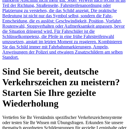
markierte Abschnitt nicht mehr gilt. Jeder Verweis nach rechts ist als
Teil der Richtung, Straßenseite, Fahrstreifenanordnung oder
Platzierung zu verstehen, die das Schild anzeigt. Die praktische
Bedeutung ist nicht nur das Symbol selbst, sondern die Fahr-
Entscheidung, die es auslöst: Geschwindigkeit, Position, Vorfahrt,
Routenwahl, Stoppverhalten oder Aufmerksamkeit anpassen, bevor
die Situation dringend wird. Für Fahrschüler ist die
Schlüsselkompetenz, die Pfeile in eine frühe Fahrstreifenwahl
umzusetzen, anstatt im letzten Moment zu reagieren. Kombinieren
Sie das Schild immer mit Fahrbahnmarkierungen, Ampeln,
Anweisungen der Polizei und etwaigen Zusatzschildern am selben
Standort.
Sind Sie bereit, deutsche
Verkehrszeichen zu meistern?
Starten Sie Ihre gezielte
Wiederholung
Vertiefen Sie Ihr Verständnis spezifischer Verkehrszeichensysteme
oder testen Sie Ihr Wissen mit Übungsfragen. Erkunden Sie unsere
thematisch geordneten Schildergruppen für gezielte Lerninhalte oder