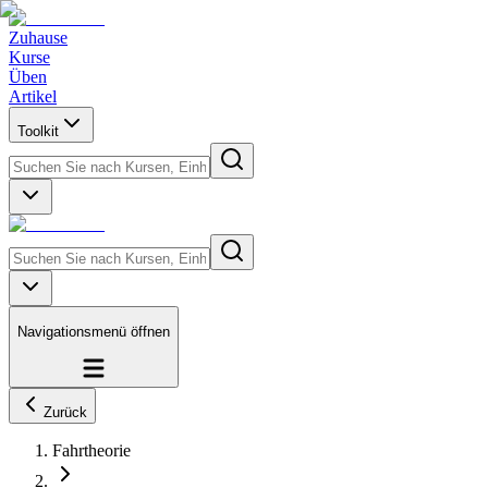
Zuhause
Kurse
Üben
Artikel
Toolkit
Navigationsmenü öffnen
Zurück
Fahrtheorie