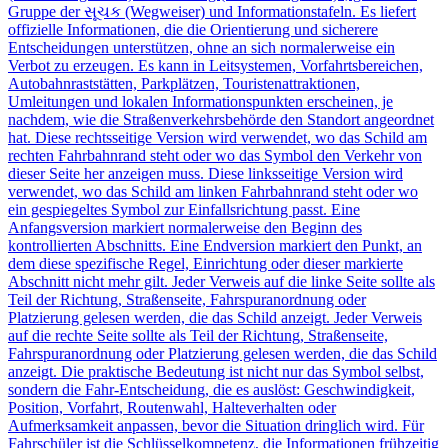
Gruppe der સૂચક (Wegweiser) und Informationstafeln. Es liefert
offizielle Informationen, die die Orientierung und sicherere
Entscheidungen unterstützen, ohne an sich normalerweise ein
Verbot zu erzeugen. Es kann in Leitsystemen, Vorfahrtsbereichen,
Autobahnraststätten, Parkplätzen, Touristenattraktionen,
Umleitungen und lokalen Informationspunkten erscheinen, je
nachdem, wie die Straßenverkehrsbehörde den Standort angeordnet
hat. Diese rechtsseitige Version wird verwendet, wo das Schild am
rechten Fahrbahnrand steht oder wo das Symbol den Verkehr von
dieser Seite her anzeigen muss. Diese linksseitige Version wird
verwendet, wo das Schild am linken Fahrbahnrand steht oder wo
ein gespiegeltes Symbol zur Einfallsrichtung passt. Eine
Anfangsversion markiert normalerweise den Beginn des
kontrollierten Abschnitts. Eine Endversion markiert den Punkt, an
dem diese spezifische Regel, Einrichtung oder dieser markierte
Abschnitt nicht mehr gilt. Jeder Verweis auf die linke Seite sollte als
Teil der Richtung, Straßenseite, Fahrspuranordnung oder
Platzierung gelesen werden, die das Schild anzeigt. Jeder Verweis
auf die rechte Seite sollte als Teil der Richtung, Straßenseite,
Fahrspuranordnung oder Platzierung gelesen werden, die das Schild
anzeigt. Die praktische Bedeutung ist nicht nur das Symbol selbst,
sondern die Fahr-Entscheidung, die es auslöst: Geschwindigkeit,
Position, Vorfahrt, Routenwahl, Halteverhalten oder
Aufmerksamkeit anpassen, bevor die Situation dringlich wird. Für
Fahrschüler ist die Schlüsselkompetenz, die Informationen frühzeitig