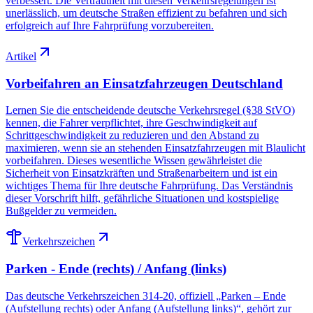
verbessert. Die Vertrautheit mit diesen Verkehrsregelungen ist
unerlässlich, um deutsche Straßen effizient zu befahren und sich
erfolgreich auf Ihre Fahrprüfung vorzubereiten.
Artikel
Vorbeifahren an Einsatzfahrzeugen Deutschland
Lernen Sie die entscheidende deutsche Verkehrsregel (§38 StVO)
kennen, die Fahrer verpflichtet, ihre Geschwindigkeit auf
Schrittgeschwindigkeit zu reduzieren und den Abstand zu
maximieren, wenn sie an stehenden Einsatzfahrzeugen mit Blaulicht
vorbeifahren. Dieses wesentliche Wissen gewährleistet die
Sicherheit von Einsatzkräften und Straßenarbeitern und ist ein
wichtiges Thema für Ihre deutsche Fahrprüfung. Das Verständnis
dieser Vorschrift hilft, gefährliche Situationen und kostspielige
Bußgelder zu vermeiden.
Verkehrszeichen
Parken - Ende (rechts) / Anfang (links)
Das deutsche Verkehrszeichen 314-20, offiziell „Parken – Ende
(Aufstellung rechts) oder Anfang (Aufstellung links)“, gehört zur