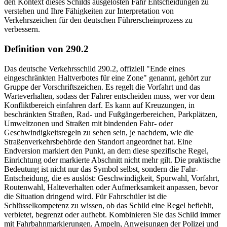
den Kontext dieses Schilds ausgelösten Fahr Entscheidungen zu
verstehen und Ihre Fähigkeiten zur Interpretation von
Verkehrszeichen für den deutschen Führerscheinprozess zu
verbessern.
Definition von 290.2
Das deutsche Verkehrsschild 290.2, offiziell "Ende eines
eingeschränkten Haltverbotes für eine Zone" genannt, gehört zur
Gruppe der Vorschriftszeichen. Es regelt die Vorfahrt und das
Warteverhalten, sodass der Fahrer entscheiden muss, wer vor dem
Konfliktbereich einfahren darf. Es kann auf Kreuzungen, in
beschränkten Straßen, Rad- und Fußgängerbereichen, Parkplätzen,
Umweltzonen und Straßen mit bindenden Fahr- oder
Geschwindigkeitsregeln zu sehen sein, je nachdem, wie die
Straßenverkehrsbehörde den Standort angeordnet hat. Eine
Endversion markiert den Punkt, an dem diese spezifische Regel,
Einrichtung oder markierte Abschnitt nicht mehr gilt. Die praktische
Bedeutung ist nicht nur das Symbol selbst, sondern die Fahr-
Entscheidung, die es auslöst: Geschwindigkeit, Spurwahl, Vorfahrt,
Routenwahl, Halteverhalten oder Aufmerksamkeit anpassen, bevor
die Situation dringend wird. Für Fahrschüler ist die
Schlüsselkompetenz zu wissen, ob das Schild eine Regel befiehlt,
verbietet, begrenzt oder aufhebt. Kombinieren Sie das Schild immer
mit Fahrbahnmarkierungen, Ampeln, Anweisungen der Polizei und